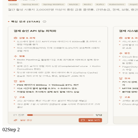
02
Step
2